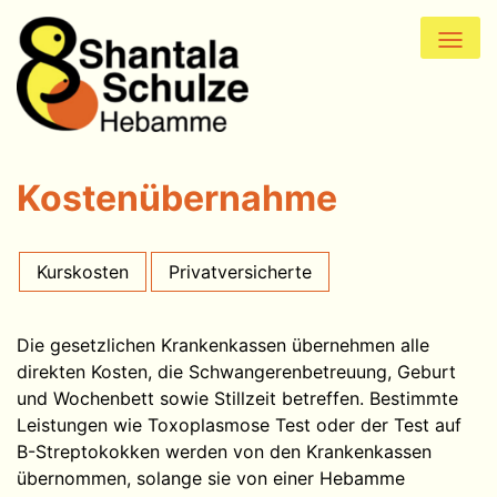
Skip
to
content
Home
Betreuungsangebote
Kurse
Kostenübernahme
Kurstermine
Kurskosten
Privatversicherte
Praxis
Über mich
Die gesetzlichen Krankenkassen übernehmen alle
direkten Kosten, die Schwangerenbetreuung, Geburt
Vor der Geburt
und Wochenbett sowie Stillzeit betreffen. Bestimmte
Leistungen wie Toxoplasmose Test oder der Test auf
Geburt
B-Streptokokken werden von den Krankenkassen
übernommen, solange sie von einer Hebamme
Nach der Geburt