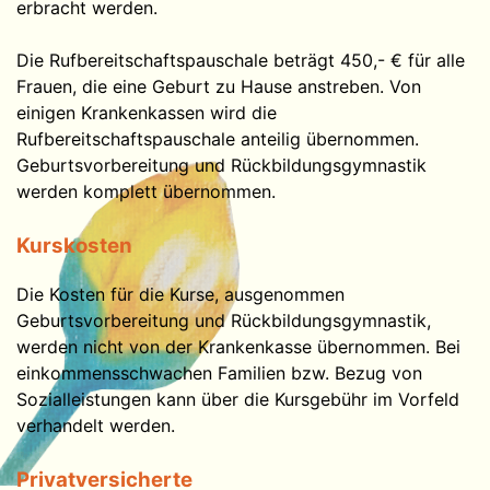
erbracht werden.
Junge Mütter
Die Rufbereitschaftspauschale beträgt 450,- € für alle
Frauen, die eine Geburt zu Hause anstreben. Von
Geburtsort
einigen Krankenkassen wird die
Rufbereitschaftspauschale anteilig übernommen.
Sternenkinder
Geburtsvorbereitung und Rückbildungsgymnastik
werden komplett übernommen.
Kurskosten
Die Kosten für die Kurse, ausgenommen
Geburtsvorbereitung und Rückbildungsgymnastik,
werden nicht von der Krankenkasse übernommen. Bei
einkommensschwachen Familien bzw. Bezug von
Sozialleistungen kann über die Kursgebühr im Vorfeld
verhandelt werden.
Privatversicherte